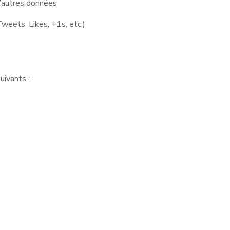
d’autres données
weets, Likes, +1s, etc.)
uivants ;