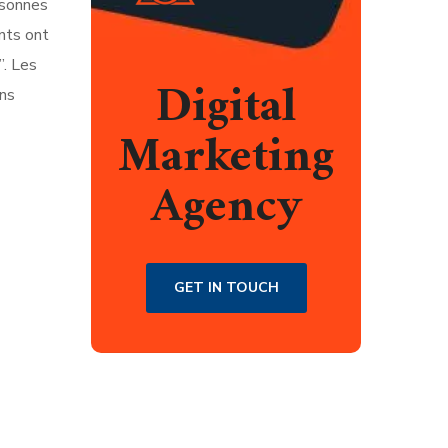
rsonnes
nts ont
”. Les
Digital
ins
Marketing
Agency
GET IN TOUCH