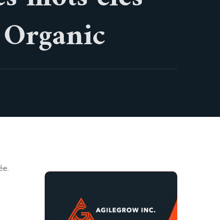
 Organic
ée.