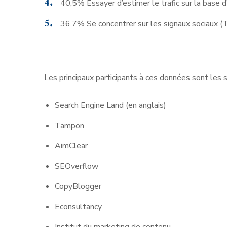
40,5% Essayer d’estimer le trafic sur la base 
36,7% Se concentrer sur les signaux sociaux (T
Les principaux participants à ces données sont les s
Search Engine Land (en anglais)
Tampon
AimClear
SEOverflow
CopyBlogger
Econsultancy
Institut du marketing de contenu